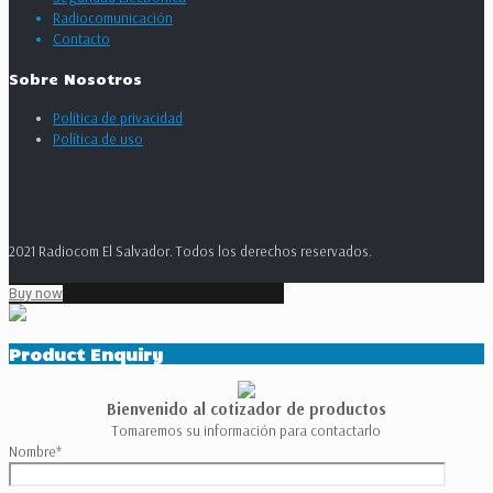
Radiocomunicación
Contacto
Sobre Nosotros
Política de privacidad
Política de uso
2021 Radiocom El Salvador. Todos los derechos reservados.
Desarrollado por
ATS Group
Buy now
Product Enquiry
Bienvenido al cotizador de productos
Tomaremos su información para contactarlo
Nombre
*