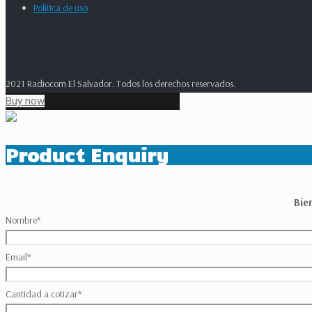
Política de uso
2021 Radiocom El Salvador. Todos los derechos reservados.
Desarrollado por
A
Buy now
Product Enquiry
Bie
Nombre
*
Email
*
Cantidad a cotizar
*