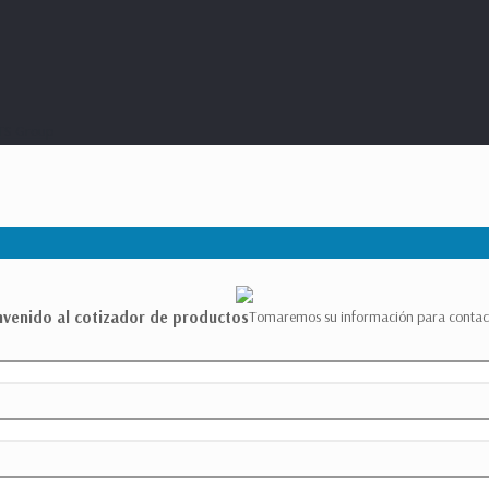
TS Group
nvenido al cotizador de productos
Tomaremos su información para contac