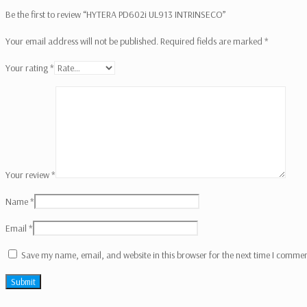
Be the first to review “HYTERA PD602i UL913 INTRINSECO”
Your email address will not be published.
Required fields are marked
*
Your rating
*
Your review
*
Name
*
Email
*
Save my name, email, and website in this browser for the next time I commen