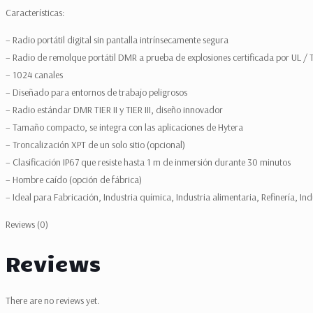
Características:
– Radio portátil digital sin pantalla intrínsecamente segura
– Radio de remolque portátil DMR a prueba de explosiones certificada por UL /
– 1024 canales
– Diseñado para entornos de trabajo peligrosos
– Radio estándar DMR TIER II y TIER III, diseño innovador
– Tamaño compacto, se integra con las aplicaciones de Hytera
– Troncalización XPT de un solo sitio (opcional)
– Clasificación IP67 que resiste hasta 1 m de inmersión durante 30 minutos
– Hombre caído (opción de fábrica)
– Ideal para Fabricación, Industria química, Industria alimentaria, Refinería, In
Reviews (0)
Reviews
There are no reviews yet.