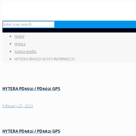
Home
Hytera
Gama media
HYTERA PD602i UL913 INTRINSECO
HYTERA PD602i / PD602i GPS
February 23, 2021
HYTERA PD682i / PD682i GPS