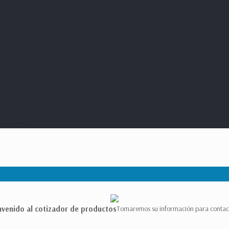
TS Group
nvenido al cotizador de productos
Tomaremos su información para contac